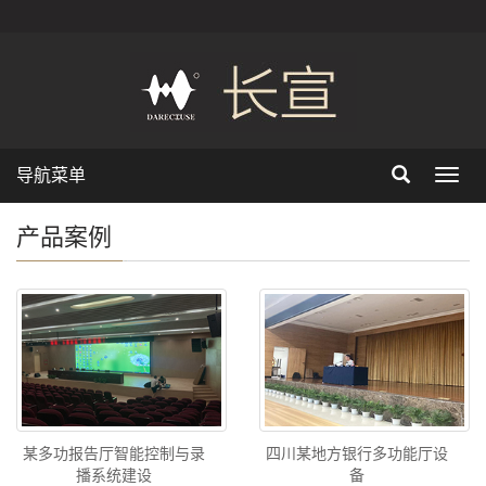
导航菜单
Toggl
navig
产品案例
某多功报告厅智能控制与录
四川某地方银行多功能厅设
播系统建设
备