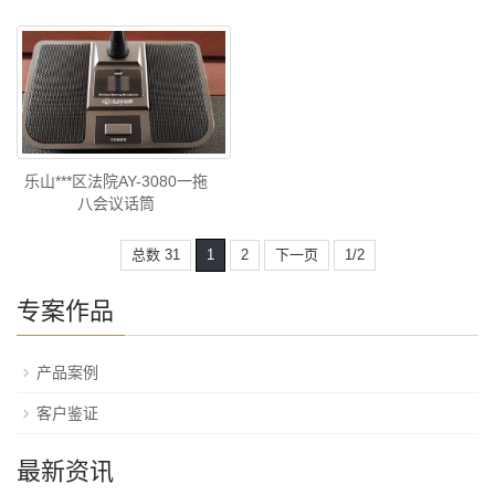
乐山***区法院AY-3080一拖
八会议话筒
总数 31
1
2
下一页
1/2
专案作品
产品案例
客户鉴证
最新资讯