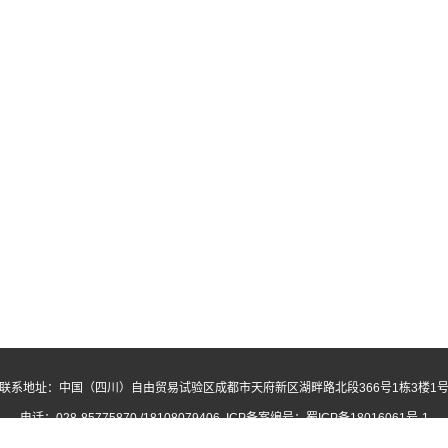
联系地址：中国（四川）自由贸易试验区成都市天府新区湖畔路北段366号1栋3楼1
电话：028-85775870 /18108079406 ICP备案编号：
蜀ICP备18016061号-1