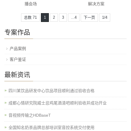
播会场
解决方案
总数 71
1
2
3
...4
下一页
1/4
专案作品
产品案例
客户鉴证
最新资讯
四川某饮品研发中心饮品项目顺利通过验收合格
成都心情研究院威士忌鸡尾酒清吧顺利验收并成功开业
音视频传输之HDBaseT
全国知名奶茶品牌总部培训室音控系统交付使用