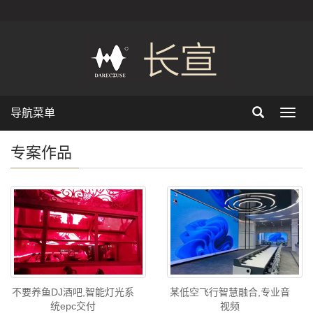
导航菜单
Toggl
navig
专案作品
不要养鱼DJ酒吧,智能灯光系
某低空飞行智慧融合,专业音
统epc交付
视频